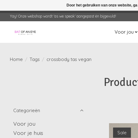
Door het gebruiken van onze website, ga
← Keer terug naar de backoffice
Deze 
Yay! Onze webshop wordt 'as we speak' aangepast én bijgevuld!
Voor jou
Home
/
Tags
/
crossbody tas vegan
Produc
Categorieën
Voor jou
Voor je huis
Sale