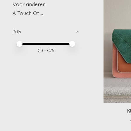
Voor anderen
A Touch Of ...
Prijs
Minimale prijswaarde
Price maximum value
€
0
- €
75
K