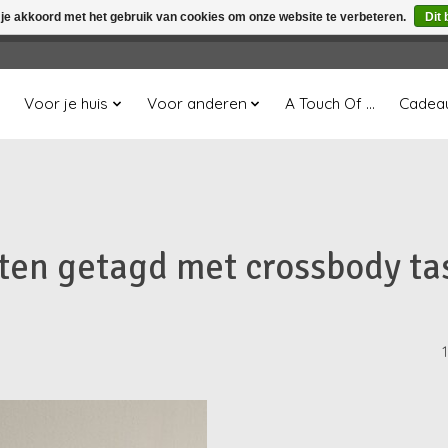
 je akkoord met het gebruik van cookies om onze website te verbeteren.
Dit 
winkel is in aanbouw. Eventueel geplaatste orders zullen niet 
Voor je huis
Voor anderen
A Touch Of ...
Cadea
ten getagd met crossbody ta