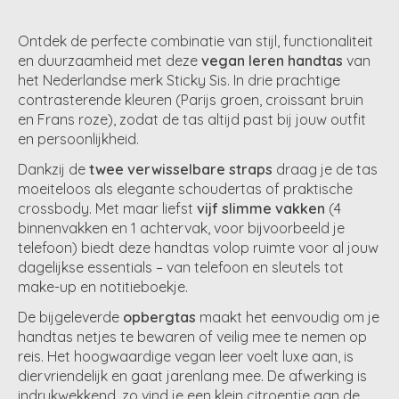
Ontdek de perfecte combinatie van stijl, functionaliteit
en duurzaamheid met deze
vegan leren handtas
van
het Nederlandse merk Sticky Sis. In drie prachtige
contrasterende kleuren (Parijs groen, croissant bruin
en Frans roze), zodat de tas altijd past bij jouw outfit
en persoonlijkheid.
Dankzij de
twee verwisselbare straps
draag je de tas
moeiteloos als elegante schoudertas of praktische
crossbody. Met maar liefst
vijf slimme vakken
(4
binnenvakken en 1 achtervak, voor bijvoorbeeld je
telefoon) biedt deze handtas volop ruimte voor al jouw
dagelijkse essentials – van telefoon en sleutels tot
make-up en notitieboekje.
De bijgeleverde
opbergtas
maakt het eenvoudig om je
handtas netjes te bewaren of veilig mee te nemen op
reis. Het hoogwaardige vegan leer voelt luxe aan, is
diervriendelijk en gaat jarenlang mee. De afwerking is
indrukwekkend, zo vind je een klein citroentje aan de