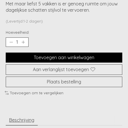
Met maar liefst 5 vakken is er genoeg ruimte om jouw
dagelijkse schatten stijlvol te vervoeren.
(Levertijd:1-2 dagen)
Hoeveelheid:
Toevoegen aan winkelwagen
Aan verlanglijst toevoegen
Plaats bestelling
Toevoegen om te vergelijken
Beschrijving