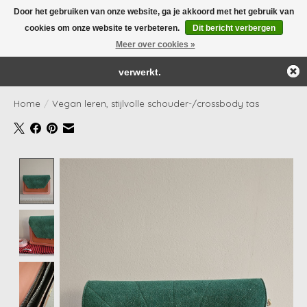
Door het gebruiken van onze website, ga je akkoord met het gebruik van
← Keer terug naar de backoffice
Deze winkel is in aanbouw.
cookies om onze website te verbeteren.
Dit bericht verbergen
Yay! Onze webshop wordt 'as we speak' aangepast én bijgevuld!
Eventueel geplaatste orders zullen niet worden gehonoreerd of
Meer over cookies »
Verlanglijst
Winkelwag
verwerkt.
Home
/
Vegan leren, stijlvolle schouder-/crossbody tas
Product image slideshow Items