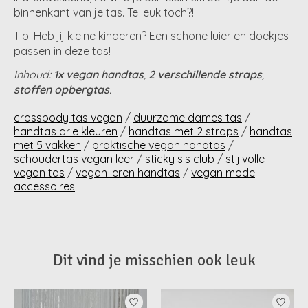
binnenkant van je tas. Te leuk toch?!
Tip: Heb jij kleine kinderen? Een schone luier en doekjes
passen in deze tas!
Inhoud:
1x vegan handtas
,
2 verschillende straps
,
stoffen opbergtas
.
crossbody tas vegan
/
duurzame dames tas
/
handtas drie kleuren
/
handtas met 2 straps
/
handtas
met 5 vakken
/
praktische vegan handtas
/
schoudertas vegan leer
/
sticky sis club
/
stijlvolle
vegan tas
/
vegan leren handtas
/
vegan mode
accessoires
Dit vind je misschien ook leuk
Items van productcarrousel