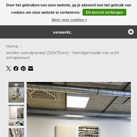
Door het gebruiken van onze website, ga je akkoord met het gebruik van
← Keer terug naar de backoffice
Deze winkel is in aanbouw.
cookies om onze website te verbeteren.
Dit bericht verbergen
Yay! Onze webshop wordt 'as we speak' aangepast én bijgevuld!
Eventueel geplaatste orders zullen niet worden gehonoreerd of
Meer over cookies »
Verlanglijst
Winkelwag
verwerkt.
Home
/
Wollen wandpaneel (120x75cm) - handgemaakt van echt
schapenwol
Product image slideshow Items