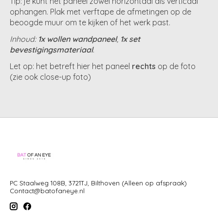
Tip: je kunt het paneel zowel horizontaal als verticaal
ophangen. Plak met verftape de afmetingen op de
beoogde muur om te kijken of het werk past.
Inhoud:
1x wollen wandpaneel
,
1x set
bevestigingsmateriaal
.
Let op: het betreft hier het paneel
rechts
op de foto
(zie ook close-up foto)
PC Staalweg 108B, 3721TJ, Bilthoven (Alleen op afspraak)
Contact@batofaneye.nl