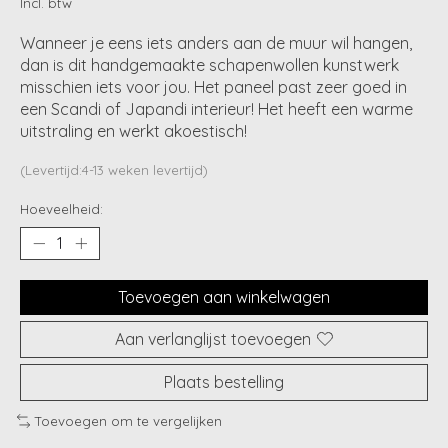
Incl. btw
Wanneer je eens iets anders aan de muur wil hangen,
dan is dit handgemaakte schapenwollen kunstwerk
misschien iets voor jou. Het paneel past zeer goed in
een Scandi of Japandi interieur! Het heeft een warme
uitstraling en werkt akoestisch!
(Levertijd:4-13 weken levertijd)
Hoeveelheid:
Toevoegen aan winkelwagen
Aan verlanglijst toevoegen
Plaats bestelling
Toevoegen om te vergelijken