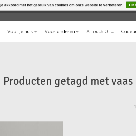
 je akkoord met het gebruik van cookies om onze website te verbeteren.
Dit 
winkel is in aanbouw. Eventueel geplaatste orders zullen niet 
Voor je huis
Voor anderen
A Touch Of ...
Cadea
Producten getagd met vaas