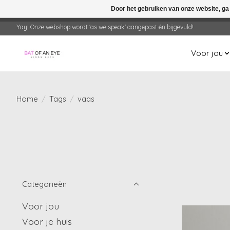
Door het gebruiken van onze website, ga
← Keer terug naar de backoffice
Deze 
Yay! Onze webshop wordt 'as we speak' aangepast én bijgevuld!
Voor jou
Home
/
Tags
/
vaas
Categorieën
Voor jou
Voor je huis