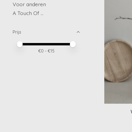
Voor anderen
A Touch Of ...
Prijs
Minimale prijswaarde
Price maximum value
€
0
- €
15