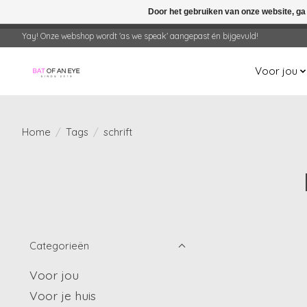
Door het gebruiken van onze website, ga
← Keer terug naar de backoffice
Deze 
Yay! Onze webshop wordt 'as we speak' aangepast én bijgevuld!
Voor jou
Home
/
Tags
/
schrift
Categorieën
Voor jou
Voor je huis