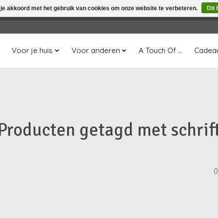
 je akkoord met het gebruik van cookies om onze website te verbeteren.
Dit 
winkel is in aanbouw. Eventueel geplaatste orders zullen niet 
Voor je huis
Voor anderen
A Touch Of ...
Cadea
Producten getagd met schrif
0