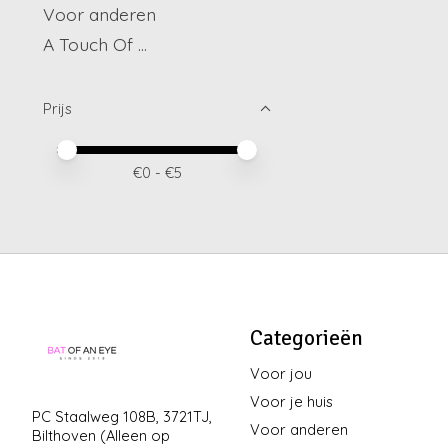
Voor anderen
A Touch Of ...
Prijs
Minimale prijswaarde
Price maximum value
€
0
- €
5
Categorieën
Voor jou
Voor je huis
PC Staalweg 108B, 3721TJ,
Voor anderen
Bilthoven (Alleen op