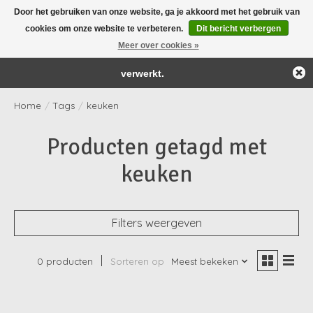
Door het gebruiken van onze website, ga je akkoord met het gebruik van
← Keer terug naar de backoffice
Deze winkel is in aanbouw.
cookies om onze website te verbeteren.
Dit bericht verbergen
Yay! Onze webshop wordt 'as we speak' aangepast én bijgevuld!
Eventueel geplaatste orders zullen niet worden gehonoreerd of
Meer over cookies »
Verlanglijst
Winkelwag
verwerkt.
Home
/
Tags
/
keuken
Producten getagd met
keuken
Filters weergeven
0 producten
Sorteren op
Meest bekeken