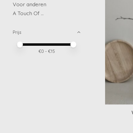
Voor anderen
A Touch Of ...
Prijs
Minimale prijswaarde
Price maximum value
€
0
- €
15