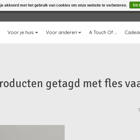
 je akkoord met het gebruik van cookies om onze website te verbeteren.
Dit 
winkel is in aanbouw. Eventueel geplaatste orders zullen niet 
Voor je huis
Voor anderen
A Touch Of ...
Cadea
roducten getagd met fles va