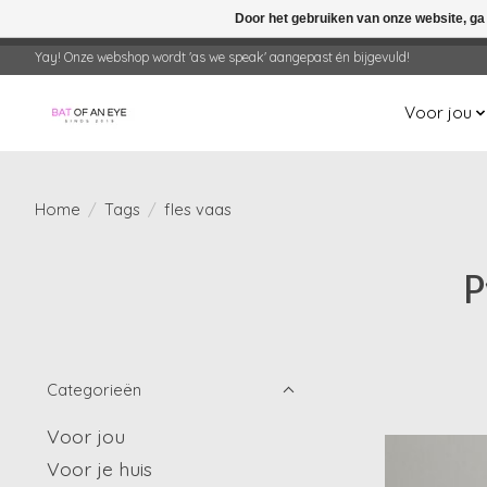
Door het gebruiken van onze website, ga
← Keer terug naar de backoffice
Deze 
Yay! Onze webshop wordt 'as we speak' aangepast én bijgevuld!
Voor jou
Home
/
Tags
/
fles vaas
P
Categorieën
Voor jou
Voor je huis