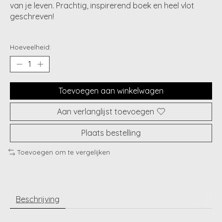
van je leven. Prachtig, inspirerend boek en heel vlot
geschreven!
Hoeveelheid:
Toevoegen aan winkelwagen
Aan verlanglijst toevoegen
Plaats bestelling
Toevoegen om te vergelijken
Beschrijving