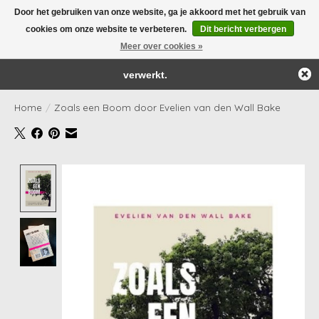
Door het gebruiken van onze website, ga je akkoord met het gebruik van
← Keer terug naar de backoffice
Deze winkel is in aanbouw.
cookies om onze website te verbeteren.
Dit bericht verbergen
Yay! Onze webshop wordt 'as we speak' aangepast én bijgevuld!
Eventueel geplaatste orders zullen niet worden gehonoreerd of
Meer over cookies »
Verlanglijst
Winkelwag
verwerkt.
Home
/
Zoals een Boom door Evelien van den Wall Bake
Product image slideshow Items